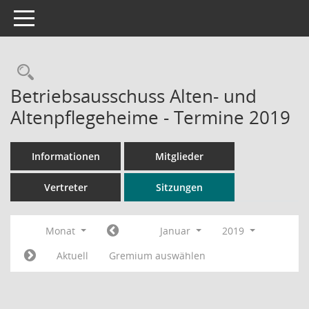
Toggle navigation
Rechercheauswahl
Betriebsausschuss Alten- und
Altenpflegeheime - Termine 2019
Informationen
Mitglieder
Vertreter
Sitzungen
Monat
Januar
2019
Aktuell
Gremium auswählen