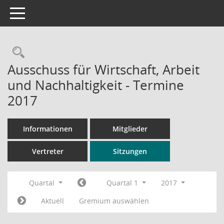
Toggle navigation
Rechercheauswahl
Ausschuss für Wirtschaft, Arbeit
und Nachhaltigkeit - Termine
2017
Informationen
Mitglieder
Vertreter
Sitzungen
Quartal
Quartal 1
2017
Aktuell
Gremium auswählen