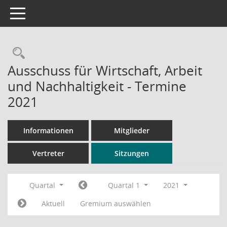
Toggle navigation
Rechercheauswahl
Ausschuss für Wirtschaft, Arbeit
und Nachhaltigkeit - Termine
2021
Informationen
Mitglieder
Vertreter
Sitzungen
Quartal
Quartal 1
2021
Aktuell
Gremium auswählen