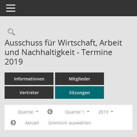
Toggle navigation
Rechercheauswahl
Ausschuss für Wirtschaft, Arbeit
und Nachhaltigkeit - Termine
2019
Informationen
Mitglieder
Vertreter
Sitzungen
Quartal
Quartal 1
2019
Aktuell
Gremium auswählen