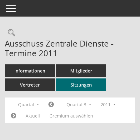
Toggle navigation
Rechercheauswahl
Ausschuss Zentrale Dienste -
Termine 2011
Informationen
Mitglieder
Vertreter
Sitzungen
Quartal
Quartal 3
2011
Aktuell
Gremium auswählen