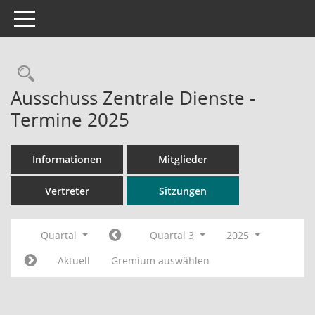
Toggle navigation
Rechercheauswahl
Ausschuss Zentrale Dienste -
Termine 2025
Informationen
Mitglieder
Vertreter
Sitzungen
Quartal
Quartal 3
2025
Aktuell
Gremium auswählen