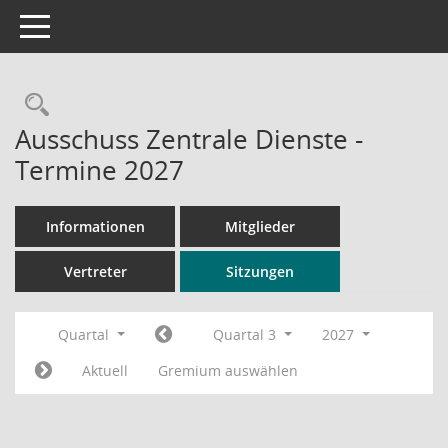
Toggle navigation
Rechercheauswahl
Ausschuss Zentrale Dienste -
Termine 2027
Informationen
Mitglieder
Vertreter
Sitzungen
Quartal
Quartal 3
2027
Aktuell
Gremium auswählen