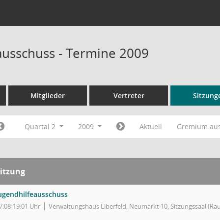
ausschuss - Termine 2009
Mitglieder
Vertreter
Sitzung
Quartal 2
2009
Aktuell
Gremium au
itzung
ugendhilfeausschuss
7:08-19:01 Uhr
Verwaltungshaus Elberfeld, Neumarkt 10, Sitzungssaal (Ra