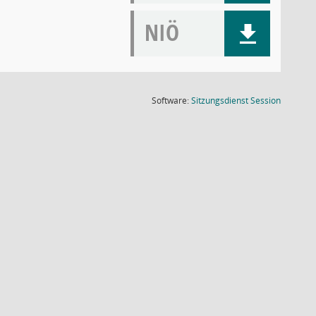
NIÖ
(Wird in
Software:
Sitzungsdienst
Session