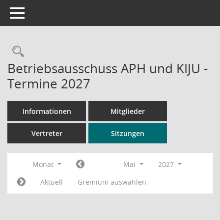
Toggle navigation
Rechercheauswahl
Betriebsausschuss APH und KIJU -
Termine 2027
Informationen
Mitglieder
Vertreter
Sitzungen
Monat
Mai
2027
Aktuell
Gremium auswählen