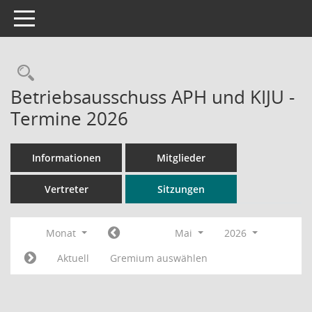
Toggle navigation
Rechercheauswahl
Betriebsausschuss APH und KIJU -
Termine 2026
Informationen
Mitglieder
Vertreter
Sitzungen
Monat
Mai
2026
Aktuell
Gremium auswählen