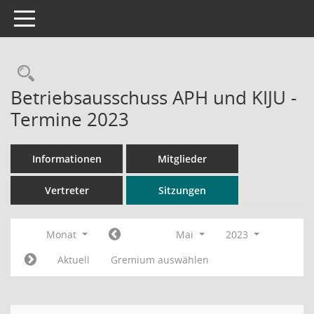
Toggle navigation
Rechercheauswahl
Betriebsausschuss APH und KIJU -
Termine 2023
Informationen
Mitglieder
Vertreter
Sitzungen
Monat
Mai
2023
Aktuell
Gremium auswählen