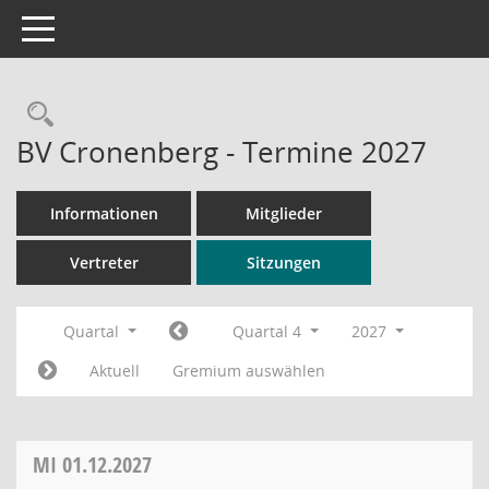
Toggle navigation
Rechercheauswahl
BV Cronenberg - Termine 2027
Informationen
Mitglieder
Vertreter
Sitzungen
Quartal
Quartal 4
2027
Aktuell
Gremium auswählen
MI
01.12.2027