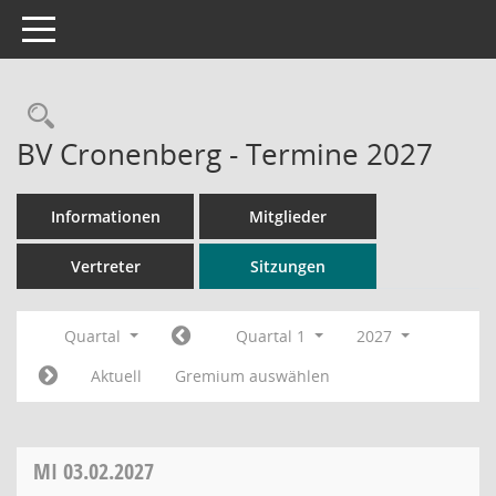
Toggle navigation
Rechercheauswahl
BV Cronenberg - Termine 2027
Informationen
Mitglieder
Vertreter
Sitzungen
Quartal
Quartal 1
2027
Aktuell
Gremium auswählen
MI
03.02.2027