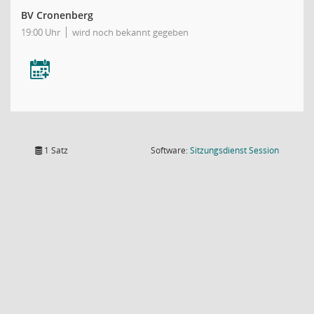
BV Cronenberg
19:00 Uhr
wird noch bekannt gegeben
(Wird in
1 Satz
Software:
Sitzungsdienst
Session