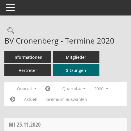
Toggle navigation
Rechercheauswahl
BV Cronenberg - Termine 2020
Informationen
Mitglieder
Vertreter
Sitzungen
Quartal
Quartal 4
2020
Aktuell
Gremium auswählen
MI
25.11.2020