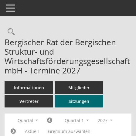
Toggle navigation
Rechercheauswahl
Bergischer Rat der Bergischen
Struktur- und
Wirtschaftsförderungsgesellschaft
mbH - Termine 2027
Informationen
Mitglieder
Vertreter
Sitzungen
Quartal
Quartal 1
2027
Aktuell
Gremium auswählen