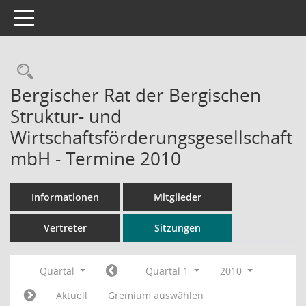
Toggle navigation
Rechercheauswahl
Bergischer Rat der Bergischen
Struktur- und
Wirtschaftsförderungsgesellschaft
mbH - Termine 2010
Informationen
Mitglieder
Vertreter
Sitzungen
Quartal
Quartal 1
2010
Aktuell
Gremium auswählen