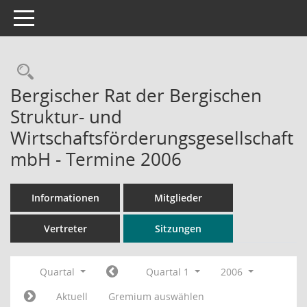
Toggle navigation
Rechercheauswahl
Bergischer Rat der Bergischen
Struktur- und
Wirtschaftsförderungsgesellschaft
mbH - Termine 2006
Informationen
Mitglieder
Vertreter
Sitzungen
Quartal
Quartal 1
2006
Aktuell
Gremium auswählen