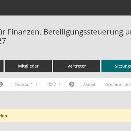
ür Finanzen, Beteiligungssteuerung 
27
Mitglieder
Vertreter
Sitzung
Quartal 1
2027
Aktuell
Gremium au
den.