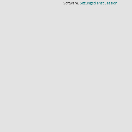
(Wird in
Software:
Sitzungsdienst
Session