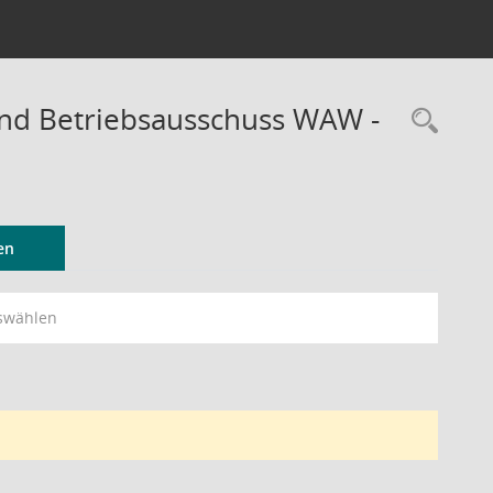
und Betriebsausschuss WAW -
Rec
en
swählen