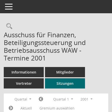
Toggle navigation
Rechercheauswahl
Ausschuss für Finanzen,
Beteiligungssteuerung und
Betriebsausschuss WAW -
Termine 2001
Informationen
Mitglieder
Vertreter
Sitzungen
Quartal
Quartal 1
2001
Aktuell
Gremium auswählen