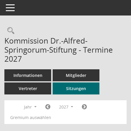
Toggle navigation
Rechercheauswahl
Kommission Dr.-Alfred-
Springorum-Stiftung - Termine
2027
Informationen
Mitglieder
Vertreter
Sitzungen
Jahr
2027
Gremium auswählen