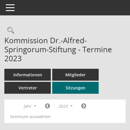
Toggle navigation
Rechercheauswahl
Kommission Dr.-Alfred-
Springorum-Stiftung - Termine
2023
Informationen
Mitglieder
Vertreter
Sitzungen
Jahr
2023
Gremium auswählen