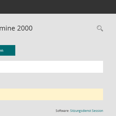
rmine 2000
Rec
en
(Wird in
Software:
Sitzungsdienst
Session