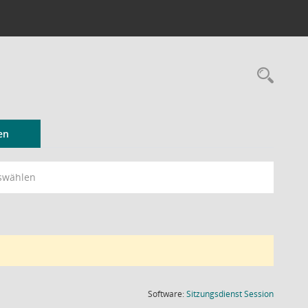
Rec
en
swählen
(Wird in
Software:
Sitzungsdienst
Session