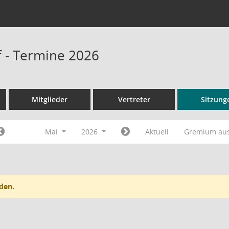
 - Termine 2026
Mitglieder
Vertreter
Sitzung
Mai
2026
Aktuell
Gremium au
den.