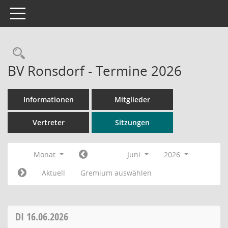
Toggle navigation
Rechercheauswahl
BV Ronsdorf - Termine 2026
Informationen
Mitglieder
Vertreter
Sitzungen
Monat
Juni
2026
Aktuell
Gremium auswählen
DI
16.06.2026