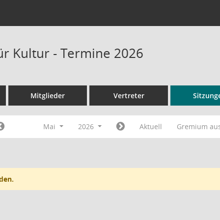
ür Kultur - Termine 2026
Mitglieder
Vertreter
Sitzung
Mai
2026
Aktuell
Gremium au
den.