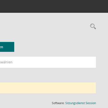
Rec
en
swählen
(Wird in
Software:
Sitzungsdienst
Session