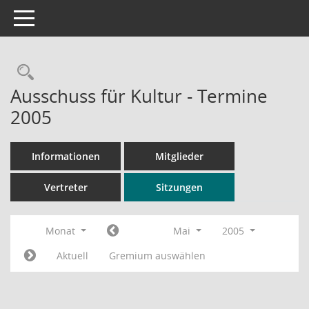
Toggle navigation
Rechercheauswahl
Ausschuss für Kultur - Termine
2005
Informationen
Mitglieder
Vertreter
Sitzungen
Monat
Mai
2005
Aktuell
Gremium auswählen