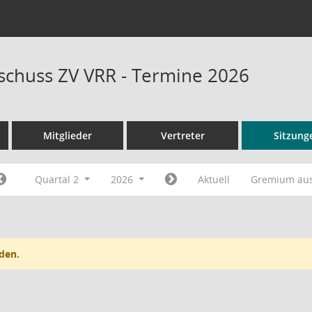
schuss ZV VRR - Termine 2026
Mitglieder
Vertreter
Sitzung
Quartal 2
2026
Aktuell
Gremium au
den.