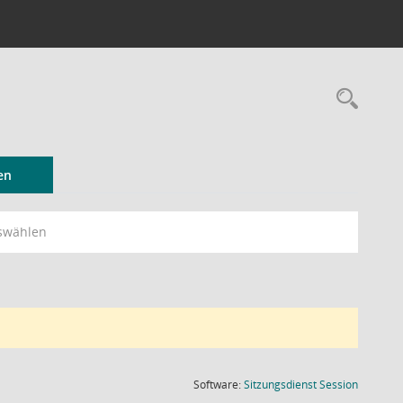
Rec
en
swählen
(Wird in
Software:
Sitzungsdienst
Session