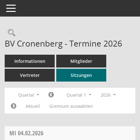
Toggle navigation
Rechercheauswahl
BV Cronenberg - Termine 2026
Informationen
Mitglieder
Vertreter
Sitzungen
Quartal
Quartal 1
2026
Aktuell
Gremium auswählen
MI
04.02.2026