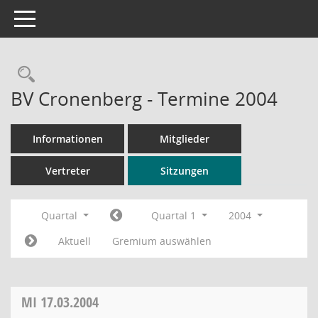
Toggle navigation
Rechercheauswahl
BV Cronenberg - Termine 2004
Informationen
Mitglieder
Vertreter
Sitzungen
Quartal
Quartal 1
2004
Aktuell
Gremium auswählen
MI
17.03.2004