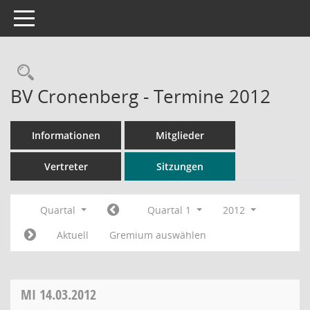
Toggle navigation
Rechercheauswahl
BV Cronenberg - Termine 2012
Informationen
Mitglieder
Vertreter
Sitzungen
Quartal
Quartal 1
2012
Aktuell
Gremium auswählen
MI
14.03.2012