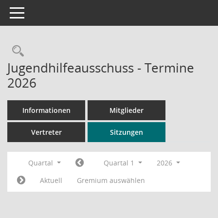
Toggle navigation
Rechercheauswahl
Jugendhilfeausschuss - Termine
2026
Informationen
Mitglieder
Vertreter
Sitzungen
Quartal
Quartal 1
2026
Aktuell
Gremium auswählen