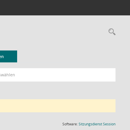
Rec
en
swählen
(Wird in
Software:
Sitzungsdienst
Session