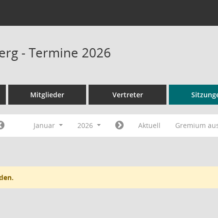
rg - Termine 2026
Mitglieder
Vertreter
Sitzung
Januar
2026
Aktuell
Gremium au
den.