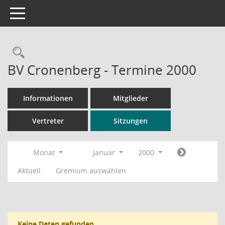
Toggle navigation
Rechercheauswahl
BV Cronenberg - Termine 2000
Informationen
Mitglieder
Vertreter
Sitzungen
Monat
Januar
2000
Aktuell
Gremium auswählen
Keine Daten gefunden.