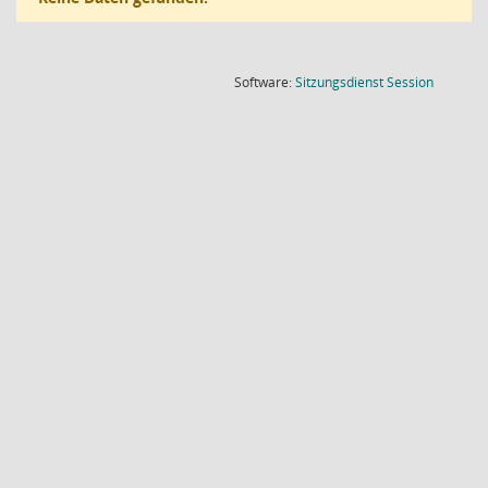
(Wird in
Software:
Sitzungsdienst
Session