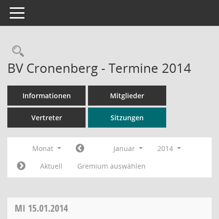
Toggle navigation
Rechercheauswahl
BV Cronenberg - Termine 2014
Informationen
Mitglieder
Vertreter
Sitzungen
Monat
Januar
2014
Aktuell
Gremium auswählen
MI
15.01.2014