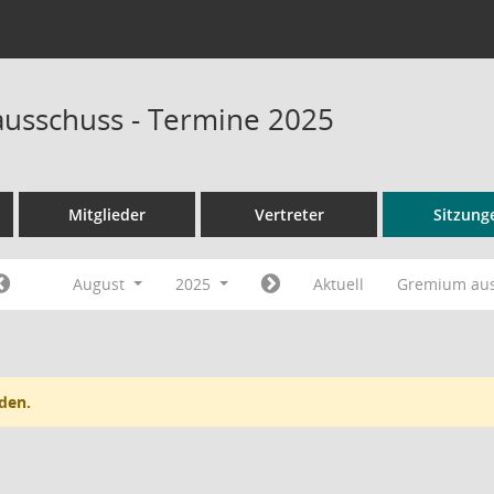
ausschuss - Termine 2025
Mitglieder
Vertreter
Sitzung
August
2025
Aktuell
Gremium au
den.