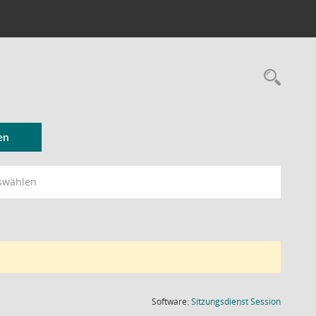
Rec
en
swählen
(Wird in
Software:
Sitzungsdienst
Session