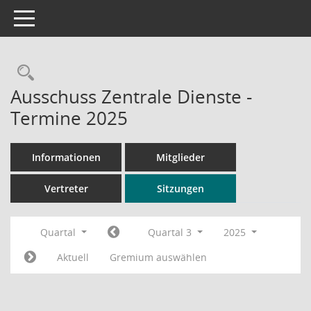
Toggle navigation
Rechercheauswahl
Ausschuss Zentrale Dienste -
Termine 2025
Informationen
Mitglieder
Vertreter
Sitzungen
Quartal
Quartal 3
2025
Aktuell
Gremium auswählen