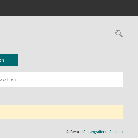
Rec
en
swählen
(Wird in
Software:
Sitzungsdienst
Session