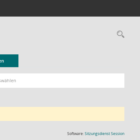
Rec
en
swählen
(Wird in
Software:
Sitzungsdienst
Session