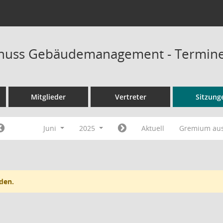
huss Gebäudemanagement - Termin
Mitglieder
Vertreter
Sitzung
Juni
2025
Aktuell
Gremium au
den.