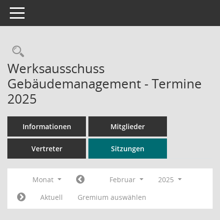
Toggle navigation
Rechercheauswahl
Werksausschuss
Gebäudemanagement - Termine
2025
Informationen
Mitglieder
Vertreter
Sitzungen
Monat
Februar
2025
Aktuell
Gremium auswählen