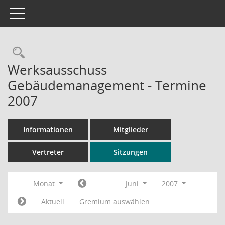
Toggle navigation
Rechercheauswahl
Werksausschuss
Gebäudemanagement - Termine
2007
Informationen
Mitglieder
Vertreter
Sitzungen
Monat
Juni
2007
Aktuell
Gremium auswählen