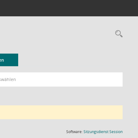
Rec
en
swählen
(Wird in
Software:
Sitzungsdienst
Session