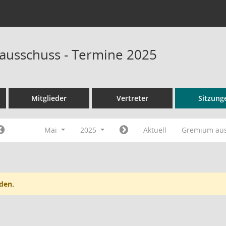
sausschuss - Termine 2025
Mitglieder
Vertreter
Sitzung
Mai
2025
Aktuell
Gremium au
den.