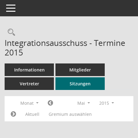
Toggle navigation
Rechercheauswahl
Integrationsausschuss - Termine
2015
Informationen
Mitglieder
Vertreter
Sitzungen
Monat
Mai
2015
Aktuell
Gremium auswählen