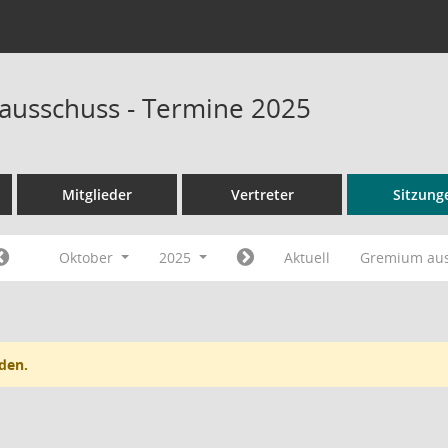
sausschuss - Termine 2025
Mitglieder
Vertreter
Sitzung
Oktober
2025
Aktuell
Gremium au
den.