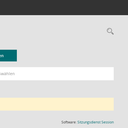
Rec
en
swählen
(Wird in
Software:
Sitzungsdienst
Session