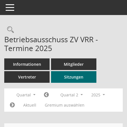
Toggle navigation
Rechercheauswahl
Betriebsausschuss ZV VRR -
Termine 2025
Informationen
Mitglieder
Vertreter
Sitzungen
Quartal
Quartal 2
2025
Aktuell
Gremium auswählen