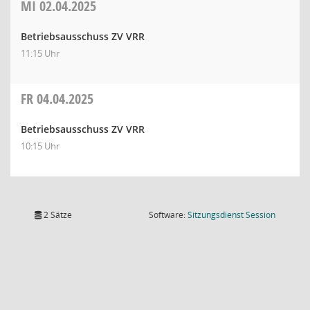
MI
02.04.2025
Betriebsausschuss ZV VRR
11:15 Uhr
FR
04.04.2025
Betriebsausschuss ZV VRR
10:15 Uhr
(Wird in
2 Sätze
Software:
Sitzungsdienst
Session