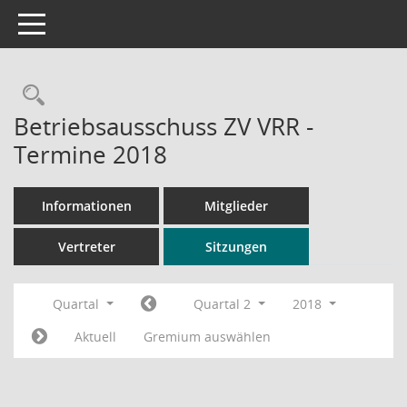
Toggle navigation
Rechercheauswahl
Betriebsausschuss ZV VRR -
Termine 2018
Informationen
Mitglieder
Vertreter
Sitzungen
Quartal
Quartal 2
2018
Aktuell
Gremium auswählen