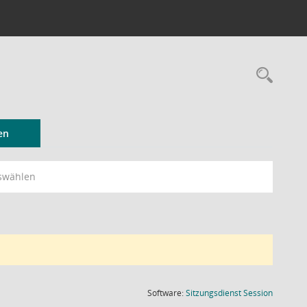
Rec
en
swählen
(Wird in
Software:
Sitzungsdienst
Session