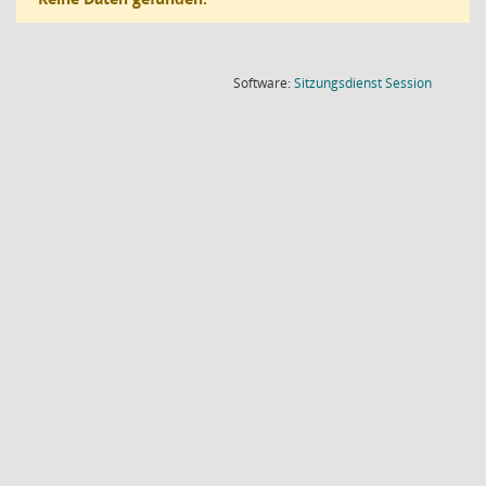
(Wird in
Software:
Sitzungsdienst
Session