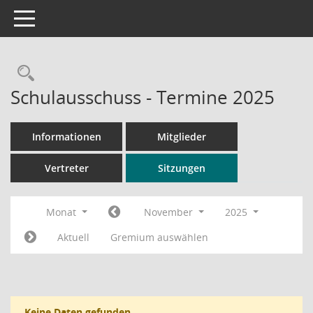
Toggle navigation
Rechercheauswahl
Schulausschuss - Termine 2025
Informationen
Mitglieder
Vertreter
Sitzungen
Monat
November
2025
Aktuell
Gremium auswählen
Keine Daten gefunden.