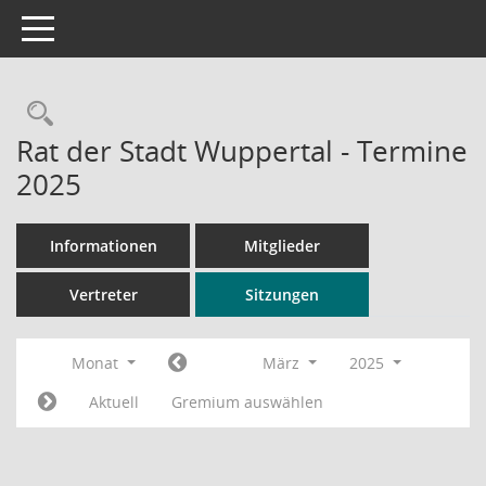
Toggle navigation
Rechercheauswahl
Rat der Stadt Wuppertal - Termine
2025
Informationen
Mitglieder
Vertreter
Sitzungen
Monat
März
2025
Aktuell
Gremium auswählen