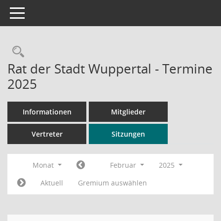
Toggle navigation
Rechercheauswahl
Rat der Stadt Wuppertal - Termine
2025
Informationen
Mitglieder
Vertreter
Sitzungen
Monat
Februar
2025
Aktuell
Gremium auswählen